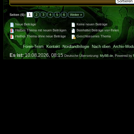
Seiten (6):
1
2
3
4
5
6
Weiter »
Neue Beiträge
Keine neuen Beiträge
Heißes Thema mit neuen Beiträgen
Beinhaltet Beiträge von Ihnen
Heißes Thema ohne neue Beiträge
Geschlossenes Thema
Foren-Team
Kontakt
Nordlandtrilogie
Nach oben
Archiv-Mod
Es ist:
10.08.2026, 08:15
Deutsche Übersetzung:
MyBB.de
, Powered by