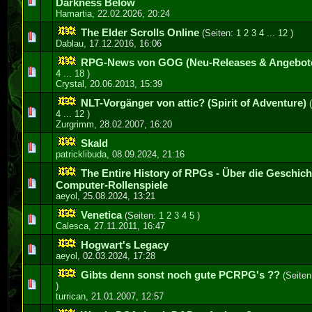
0 Bewertung(en) - 0 von 5 durchschnittlich
1
2
3
4
5
Darkness Below
Hamartia
,
22.02.2026, 20:24
The Elder Scrolls Online
(Seiten:
1
2
3
4
...
12
)
0 Bewertung(en) - 0 von 5 durchschnittlich
1
2
3
4
5
Dablau
,
17.12.2016, 16:06
RPG-News von GOG (Neu-Releases & Angebot
0 Bewertung(en) - 0 von 5 durchschnittlich
1
2
3
4
5
4
...
18
)
Crystal
,
20.06.2013, 15:39
NLT-Vorgänger von attic? (Spirit of Adventure)
0 Bewertung(en) - 0 von 5 durchschnittlich
1
2
3
4
5
4
...
12
)
Zurgrimm
,
28.02.2007, 16:20
Skald
0 Bewertung(en) - 0 von 5 durchschnittlich
1
2
3
4
5
patricklibuda
,
08.09.2024, 21:16
The Entire History of RPGs - Über die Geschich
0 Bewertung(en) - 0 von 5 durchschnittlich
1
2
3
4
5
Computer-Rollenspiele
aeyol
,
25.08.2024, 13:21
Venetica
(Seiten:
1
2
3
4
5
)
0 Bewertung(en) - 0 von 5 durchschnittlich
1
2
3
4
5
Calesca
,
27.11.2011, 16:47
Hogwart's Legacy
0 Bewertung(en) - 0 von 5 durchschnittlich
1
2
3
4
5
aeyol
,
02.03.2024, 17:28
Gibts denn sonst noch gute PCRPG's ??
(Seite
0 Bewertung(en) - 0 von 5 durchschnittlich
1
2
3
4
5
)
turrican
,
21.01.2007, 12:57