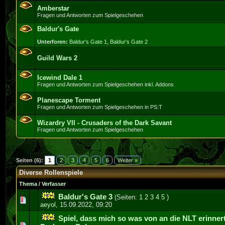
Amberstar
Fragen und Antworten zum Spielgeschehen
Baldur's Gate
Unterforen:
Baldur's Gate 1
,
Baldur's Gate 2
Guild Wars 2
Icewind Dale 1
Fragen und Antworten zum Spielgeschehen inkl. Addons
Planescape Torment
Fragen und Antworten zum Spielgeschehen in PS:T
Wizardry VII - Crusaders of the Dark Savant
Fragen und Antworten zum Spielgeschehen
Seiten (6):
1
2
3
4
5
6
Weiter »
Diverse Rollenspiele
Thema
/
Verfasser
Baldur's Gate 3
(Seiten:
1
2
3
4
5
)
0 Bewertung(en) - 0 von 5 durchschnittlich
1
2
3
4
5
aeyol
,
15.09.2022, 09:20
Spiel, dass mich so was von an die NLT erinner