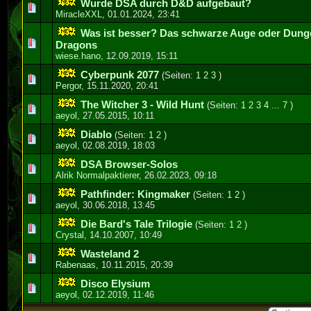
Wurde DSA durch D&D aufgebaut?
0 Bewertung(en) - 0 von 5 durchschnittlich
1
2
3
4
5
MiracleXXL
,
01.01.2024, 23:41
Was ist besser? Das schwarze Auge oder Dun
0 Bewertung(en) - 0 von 5 durchschnittlich
1
2
3
4
5
Dragons
wiese.hano
,
12.09.2019, 15:11
Cyberpunk 2077
(Seiten:
1
2
3
)
0 Bewertung(en) - 0 von 5 durchschnittlich
1
2
3
4
5
Pergor
,
15.11.2020, 20:41
The Witcher 3 - Wild Hunt
(Seiten:
1
2
3
4
...
7
)
0 Bewertung(en) - 0 von 5 durchschnittlich
1
2
3
4
5
aeyol
,
27.05.2015, 10:11
Diablo
(Seiten:
1
2
)
1 Bewertung(en) - 3 von 5 durchschnittlich
1
2
3
4
5
aeyol
,
02.08.2019, 18:03
DSA Browser-Solos
0 Bewertung(en) - 0 von 5 durchschnittlich
1
2
3
4
5
Alrik Normalpaktierer
,
26.02.2023, 09:18
Pathfinder: Kingmaker
(Seiten:
1
2
)
0 Bewertung(en) - 0 von 5 durchschnittlich
1
2
3
4
5
aeyol
,
30.06.2018, 13:45
Die Bard's Tale Trilogie
(Seiten:
1
2
)
0 Bewertung(en) - 0 von 5 durchschnittlich
1
2
3
4
5
Crystal
,
14.10.2007, 10:49
Wasteland 2
0 Bewertung(en) - 0 von 5 durchschnittlich
1
2
3
4
5
Rabenaas
,
10.11.2015, 20:39
Disco Elysium
0 Bewertung(en) - 0 von 5 durchschnittlich
1
2
3
4
5
aeyol
,
02.12.2019, 11:46