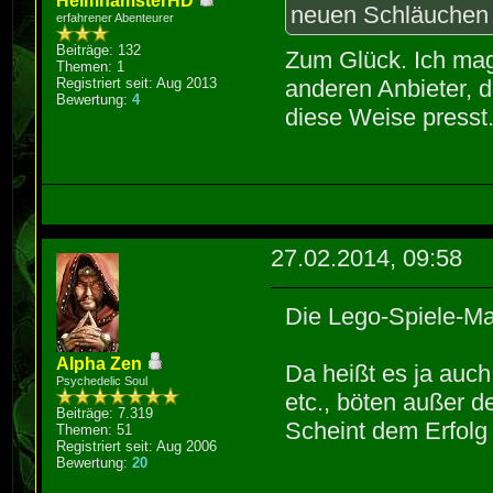
HelmhamsterHD
neuen Schläuchen 
erfahrener Abenteurer
Beiträge: 132
Zum Glück. Ich ma
Themen: 1
Registriert seit: Aug 2013
anderen Anbieter, d
Bewertung:
4
diese Weise presst
27.02.2014, 09:58
Die Lego-Spiele-M
Alpha Zen
Da heißt es ja auch
Psychedelic Soul
etc., böten außer 
Beiträge: 7.319
Scheint dem Erfolg 
Themen: 51
Registriert seit: Aug 2006
Bewertung:
20