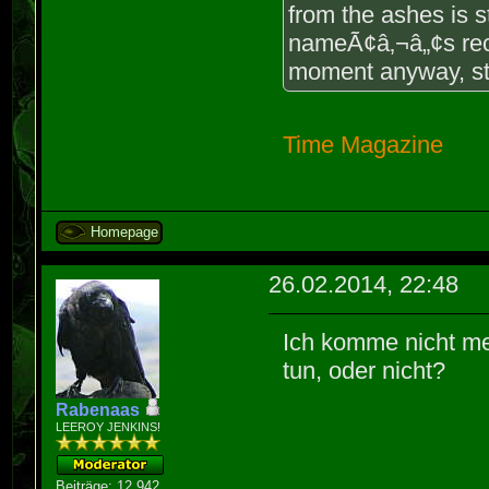
from the ashes is st
nameÃ¢â‚¬â„¢s recy
moment anyway, sti
Time Magazine
Homepage
26.02.2014, 22:48
Ich komme nicht me
tun, oder nicht?
Rabenaas
LEEROY JENKINS!
Beiträge: 12.942