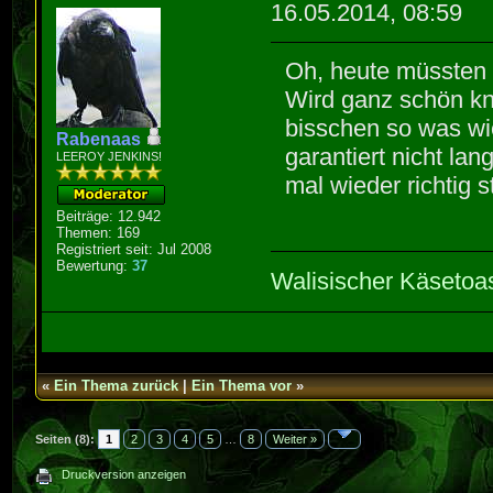
16.05.2014, 08:59
Oh, heute müssten 
Wird ganz schön kna
bisschen so was wie
Rabenaas
garantiert nicht la
LEEROY JENKINS!
mal wieder richtig 
Beiträge: 12.942
Themen: 169
Registriert seit: Jul 2008
Bewertung:
37
Walisischer Käsetoa
«
Ein Thema zurück
|
Ein Thema vor
»
Seiten (8):
1
2
3
4
5
…
8
Weiter »
Druckversion anzeigen