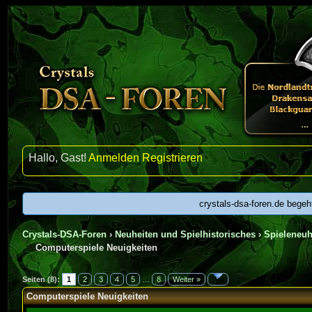
Hallo, Gast!
Anmelden
Registrieren
crystals-dsa-foren.de begeh
Crystals-DSA-Foren
›
Neuheiten und Spielhistorisches
›
Spieleneuh
Computerspiele Neuigkeiten
urchschnitt
Seiten (8):
1
2
3
4
5
…
8
Weiter »
Computerspiele Neuigkeiten