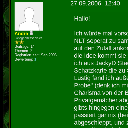
27.09.2006, 12:40
Hallo!
Ich würde mal vors
Andre
Gelegenheitsspieler
NLT seperat zu sam
Beiträge: 14
auf den Zufall anko
Themen: 2
die Idee kommt sie 
Registriert seit: Sep 2006
Bewertung:
1
ich aus JackyD Sta
Schatzkarte die zu S
Lustig fand ich au
Probe" (denk ich m
Charisma von der B
Privatgemächer abg
gibts hingegen eine
passiert gar nix (b
abgeschleppt, und z