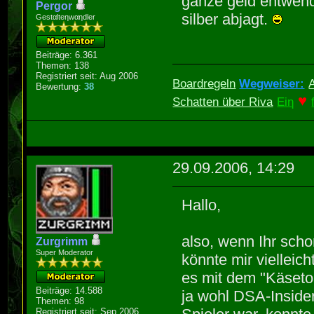
ganze geld entwend
Pergor
silber abjagt.
Gestαlteηwαηdler
Beiträge: 6.361
Themen: 138
Registriert seit: Aug 2006
Boardregeln
Wegweiser:
Bewertung:
38
♥
Schatten über Riva
Eiη
29.09.2006, 14:29
Hallo,
also, wenn Ihr scho
Zurgrimm
Super Moderator
könnte mir vielleic
es mit dem "Käseto
Beiträge: 14.588
ja wohl DSA-Inside
Themen: 98
Registriert seit: Sep 2006