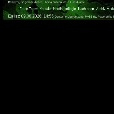
Benutzer, die gerade dieses Thema anschauen: 1 Gast/Gäste
Foren-Team
Kontakt
Nordlandtrilogie
Nach oben
Archiv-Mod
Es ist:
09.08.2026, 14:55
Deutsche Übersetzung:
MyBB.de
, Powered by