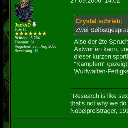
27.09.2006, 14:02
Crystal schrieb:
JackyD
Zwei Selbstgespräc
Stufe 21
Beiträge: 3.284
Also der 2te Spruch
Themen: 34
Registriert seit: Aug 2006
Axtwerfen kann, un
Bewertung:
15
dieser kurzen sport
"Kämpfern" gezeigt,
Wurfwaffen-Fertigke
"Research is like se
that's not why we do 
Nobelpreisträger, 1