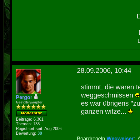
D
28.09.2006, 10:44
stimmt, die waren t
weggeschmissen
Pergor
es war übrigens "zum
Gestαlteηwαηdler
ganzen witze...
Beiträge: 6.361
Themen: 138
Registriert seit: Aug 2006
Bewertung:
38
Boardregeln
Wegweiser: