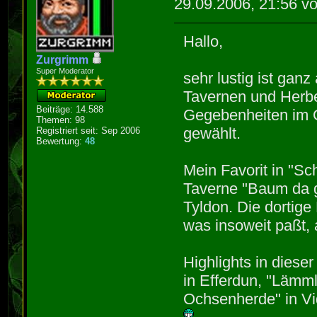
29.09.2006, 21:56 v
Hallo,
Zurgrimm
Super Moderator
sehr lustig ist gan
Tavernen und Herbe
Beiträge: 14.588
Gegebenheiten im O
Themen: 98
gewählt.
Registriert seit: Sep 2006
Bewertung:
48
Mein Favorit in "Sch
Taverne "Baum da ge
Tyldon. Die dortige
was insoweit paßt, 
Highlights in diese
in Efferdun, "Lämml
Ochsenherde" in Vid