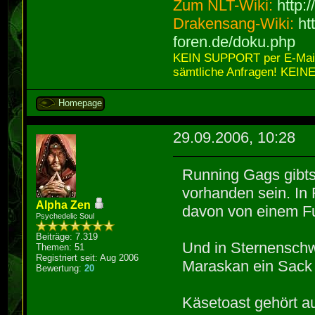
Zum NLT-Wiki:
http:
Drakensang-Wiki:
ht
foren.de/doku.php
KEIN SUPPORT per E-Mail,
sämtliche Anfragen! KEINE
Homepage
29.09.2006, 10:28
Running Gags gibts 
vorhanden sein. In 
Alpha Zen
davon von einem Fu
Psychedelic Soul
Beiträge: 7.319
Und in Sternenschw
Themen: 51
Registriert seit: Aug 2006
Maraskan ein Sack 
Bewertung:
20
Käsetoast gehört 