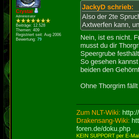
JackyD schrieb:
Crystal
Also der 2te Spruch
Administrator
Axtwerfen kann, un
Beiträge: 12.528
Themen: 409
Registriert seit: Aug 2006
Nein, ist es nicht. 
Bewertung:
79
musst du dir Thorgr
Speergrube festhält
So gesehen kannst
beiden den Gehörn
Ohne Thorgrim fällt
Zum NLT-Wiki:
http:
Drakensang-Wiki:
ht
foren.de/doku.php
KEIN SUPPORT per E-Mail,