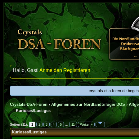
Hallo, Gast!
Anmelden
Registrieren
crystals-dsa-foren.de begeh
Crystals-DSA-Foren
›
Allgemeines zur Nordlandtrilogie DOS
›
Allg
Kurioses/Lustiges
urchschnitt
Seiten (11):
1
2
3
4
5
…
11
Weiter »
Kurioses/Lustiges