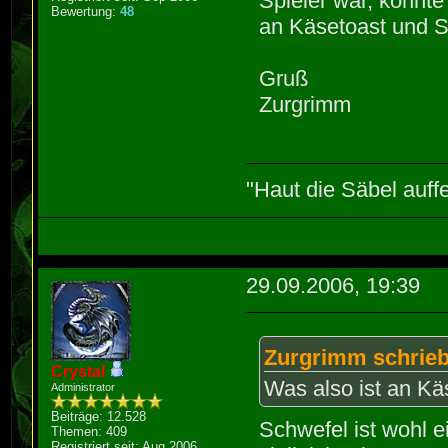
Spieler war, konnte 
Bewertung:
48
an Käsetoast und S
Gruß
Zurgrimm
"Haut die Säbel auff
29.09.2006, 19:39
Zurgrimm schrieb
Crystal
Was also ist an Kä
Administrator
Beiträge: 12.528
Schwefel ist wohl e
Themen: 409
Registriert seit: Aug 2006