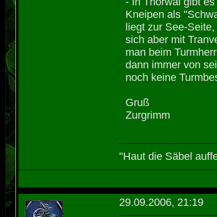
- In Thorwal gibt e
Kneipen als "Schwa
liegt zur See-Seit
sich aber mit Tranv
man beim Turmherre
dann immer von sei
noch keine Turmbesi
Gruß
Zurgrimm
"Haut die Säbel auff
29.09.2006, 21:19