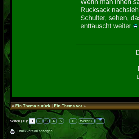
Wenn man ihnen sag
Rucksack nachsieht
Schulter, sehen, da
enttäuscht weiter
D
«
Ein Thema zurück
|
Ein Thema vor
»
Seiten (11):
1
2
3
4
5
…
11
Weiter »
Druckversion anzeigen