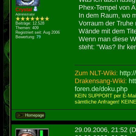
Phex-Tempel von At
Crystal
In dem Raum, wo ma
Administrator
Vorraum der Truhe 
Beiträge: 12.528
Themen: 409
Wände mit dem Titel
Registriert seit: Aug 2006
Bewertung:
79
Wenn man diese Wän
steht: "Was? Ihr ke
Zum NLT-Wiki:
http:
Drakensang-Wiki:
ht
foren.de/doku.php
KEIN SUPPORT per E-Mail,
sämtliche Anfragen! KEINE
Homepage
29.09.2006, 21:52
(D