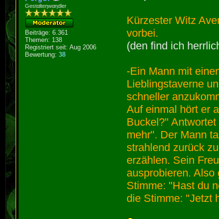
Gestαlteηwαηdler
Kürzester Witz Aven
vorbei.
Beiträge: 6.361
Themen: 138
(den find ich herrli
Registriert seit: Aug 2006
Bewertung:
38
-Ein Mann mit einem
Lieblingstaverne u
schneller anzukomm
Auf einmal hört er
Buckel?" Antwortet 
mehr". Der Mann ta
strahlend zurück z
erzählen. Sein Freu
ausprobieren. Also 
Stimme: "Hast du n
die Stimme: "Jetzt 