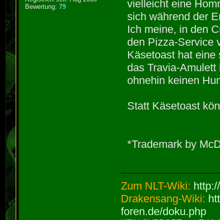
vielleicht eine Hom
Bewertung:
79
sich während der E
Ich meine, in den C
den Pizza-Service v
Käsetoast hat eine
das Travia-Amulett 
ohnehin keinen Hun
Statt Käsetoast k
*Trademark by McD
Zum NLT-Wiki:
http:
Drakensang-Wiki:
ht
foren.de/doku.php