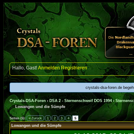
Hallo, Gast!
Anmelden
Registrieren
crystals-dsa-foren.de begeh
Crystals-DSA-Foren
›
DSA 2 - Sternenschweif DOS 1994
›
Sternens
Lowangen und die Sümpfe
urchschnitt
Seiten (5):
« Zurück
1
2
3
4
5
Lowangen und die Sümpfe