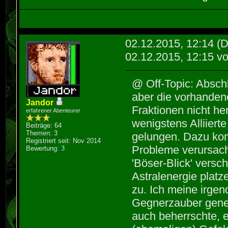
02.12.2015, 12:14
(D
02.12.2015, 12:15 v
@ Off-Topic: Absch
aber die vorhanden
Jandor
Fraktionen nicht he
erfahrener Abenteurer
wenigstens Alliierte
Beiträge: 64
Themen: 3
gelungen. Dazu kom
Registriert seit: Nov 2014
Probleme verursach
Bewertung:
3
'Böser-Blick' versc
Astralenergie plat
zu. Ich meine irge
Gegnerzauber genere
auch beherrschte, e