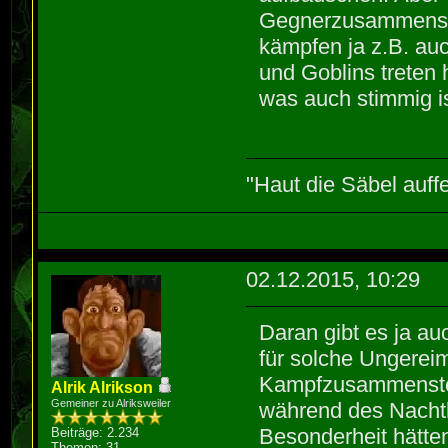
Gegnerzusammenste
kämpfen ja z.B. au
und Goblins treten
was auch stimmig is
"Haut die Säbel auff
02.12.2015, 10:29
Daran gibt es ja au
für solche Ungerei
Kampfzusammenstel
Alrik Alrikson
Gemeiner zu Alriksweiler
während des Nachtl
Besonderheit hätten
Beiträge: 2.234
Themen: 31