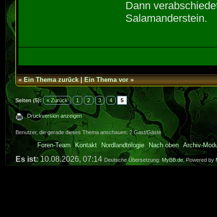
Dann verabschiedet
Salamanderstein.
«
Ein Thema zurück
|
Ein Thema vor
»
Seiten (5):
« Zurück
1
2
3
4
5
Druckversion anzeigen
Benutzer, die gerade dieses Thema anschauen: 2 Gast/Gäste
Foren-Team
Kontakt
Nordlandtrilogie
Nach oben
Archiv-Mod
Es ist:
10.08.2026, 07:14
Deutsche Übersetzung:
MyBB.de
, Powered by