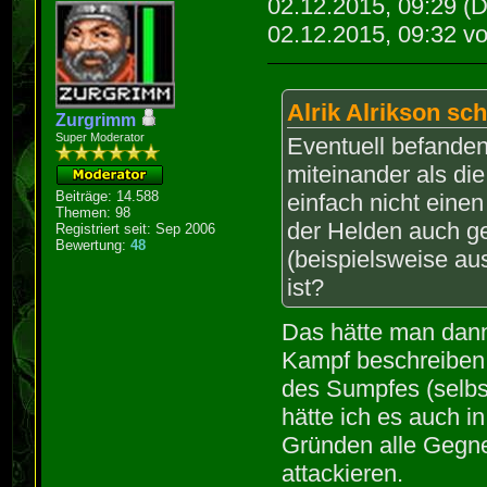
02.12.2015, 09:29
(D
02.12.2015, 09:32 v
Alrik Alrikson sch
Zurgrimm
Super Moderator
Eventuell befande
miteinander als di
Beiträge: 14.588
einfach nicht eine
Themen: 98
der Helden auch ge
Registriert seit: Sep 2006
Bewertung:
48
(beispielsweise au
ist?
Das hätte man dann
Kampf beschreiben 
des Sumpfes (selbs
hätte ich es auch 
Gründen alle Gegne
attackieren.