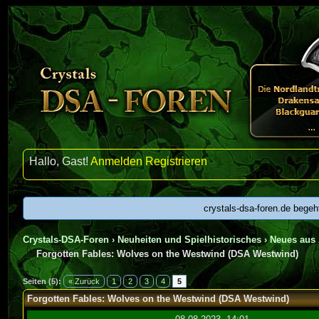
Hallo, Gast!
Anmelden
Registrieren
crystals-dsa-foren.de begeh
Crystals-DSA-Foren
›
Neuheiten und Spielhistorisches
›
Neues aus 
Forgotten Fables: Wolves on the Westwind (DSA Westwind)
urchschnitt
Seiten (5):
« Zurück
1
2
3
4
5
Forgotten Fables: Wolves on the Westwind (DSA Westwind)