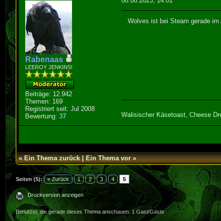
08.08.2023, 14:01
Wolves ist bei Steam gerade im A
Rabenaas
LEEROY JENKINS!
Beiträge: 12.942
Themen: 169
Registriert seit: Jul 2008
Walisischer Käsetoast
,
Cheese D
Bewertung:
37
«
Ein Thema zurück
|
Ein Thema vor
»
Seiten (5):
« Zurück
1
2
3
4
5
Druckversion anzeigen
Benutzer, die gerade dieses Thema anschauen: 1 Gast/Gäste