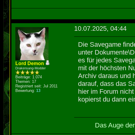
10.07.2025, 04:44
Die Savegame find
unter Dokumente\Dr
es für jedes Savega
Lord Demon
mit der höchsten Num
Drakensang-Modder
Archiv daraus und 
Beiträge: 1.074
Themen: 17
darauf, dass das Sa
Registriert seit: Jul 2011
hier im Forum nich
Bewertung:
13
kopierst du dann ei
Das Auge der 