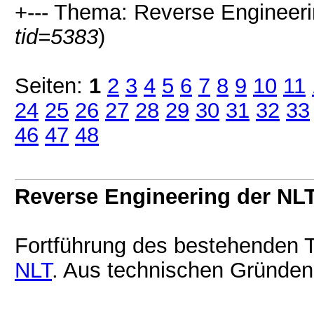
+--- Thema: Reverse Engineerin
tid=5383
)
Seiten:
1
2
3
4
5
6
7
8
9
10
11
24
25
26
27
28
29
30
31
32
33
46
47
48
Reverse Engineering der NLT
Fortführung des bestehenden
NLT
. Aus technischen Gründen