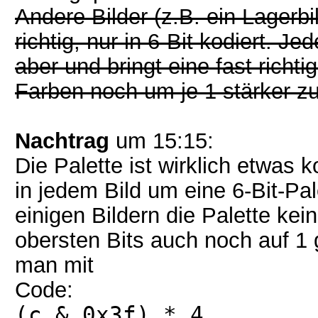
Andere Bilder (z.B. ein Lager
richtig, nur in 6-Bit kodiert. Je
aber und bringt eine fast richti
Farben noch um je 1 stärker zu
Nachtrag
um 15:15:
Die Palette ist wirklich etwas k
in jedem Bild um eine 6-Bit-Pal
einigen Bildern die Palette kei
obersten Bits auch noch auf 1 
man mit
Code:
(c & 0x3f) * 4