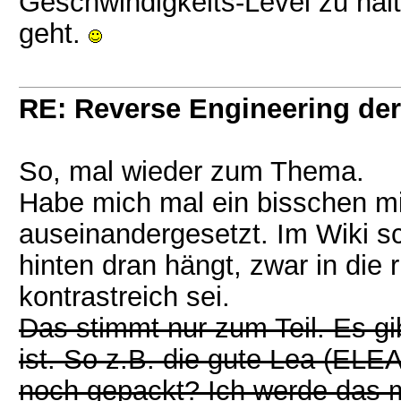
Geschwindigkeits-Level zu halt
geht.
RE: Reverse Engineering der
So, mal wieder zum Thema.
Habe mich mal ein bisschen m
auseinandergesetzt. Im Wiki sc
hinten dran hängt, zwar in die r
kontrastreich sei.
Das stimmt nur zum Teil. Es gib
ist. So z.B. die gute Lea (ELEA
noch gepackt? Ich werde das 