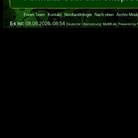
Foren-Team
Kontakt
Nordlandtrilogie
Nach oben
Archiv-Mod
Es ist:
08.08.2026, 08:54
Deutsche Übersetzung:
MyBB.de
, Powered by