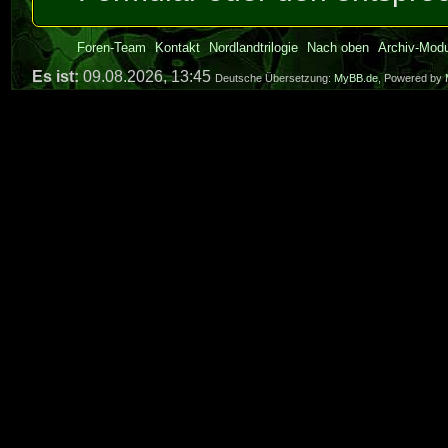
Foren-Team
Kontakt
Nordlandtrilogie
Nach oben
Archiv-Mod
Es ist:
09.08.2026, 13:45
Deutsche Übersetzung:
MyBB.de
, Powered by